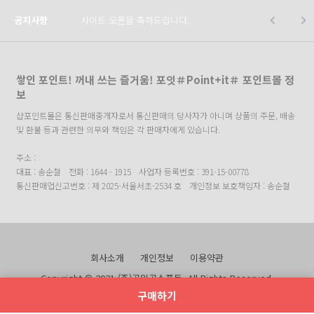
공지사항
사이트 오픈을 축하드립니다.
쌓인 포인트! 꺼내 쓰는 즐거움! 포잇＃Point+it＃ 포인트몰 정
보
샵포인트몰은 통신판매중개자로서 통신판매의 당사자가 아니며 상품의 주문, 배송
및 환불 등과 관련한 의무와 책임은 각 판매자에게 있습니다.
주소 :
대표 : 송순철
전화 : 1644 - 1915
사업자 등록번호 : 391-15-00778
통신판매업신고번호 : 제 2025-서울서초-2534 호
개인정보 보호책임자 : 송순철
회사소개
개인정보
이용약관
Copyright © 2021 (주)공일공소프트. All Rights Reserved.
구매하기