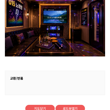
교환/반품
지도닫기
로드뷰열기