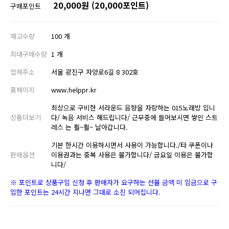
20,000원 (20,000포인트)
구매포인트
재고수량
100 개
최대구매수량
1 개
업체주소
서울 광진구 자양로6길 8 302호
홈페이지
www.helppr.kr
최상으로 구비한 서라운드 음향을 자랑하는 015노래방 입니
상품더보기
다/ 녹음 서비스 해드립니다/ 근무중에 들어보시면 쌓인 스트
레스 는 훨~훨~ 날아갑니다.
기본 한시간 이용하시면서 사용이 가능합니다./타 쿠폰이나
판매옵션
이용권과는 중복 사용은 불가합니다/ 금요일 이용은 불가합
니다/
※ 포인트로 상품구입 신청 후 판매자가 요구하는 선불 금액 미 입금으로 구
입한 포인트는 24시간 지나면 그대로 소진 되어집니다.