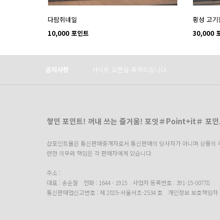
다람쥐네일
횡성 고기
10,000 포인트
30,000
Prev
Next
공지사항
사이트 오픈을 축하드립니다.
쌓인 포인트! 꺼내 쓰는 즐거움! 포잇＃Point+it＃ 포
샵포인트몰은 통신판매중개자로서 통신판매의 당사자가 아니며 상품의 주문
련한 의무와 책임은 각 판매자에게 있습니다.
주소 :
대표 : 송순철
전화 : 1644 - 1915
사업자 등록번호 : 391-15-00778
통신판매업신고번호 : 제 2025-서울서초-2534 호
개인정보 보호책임자 