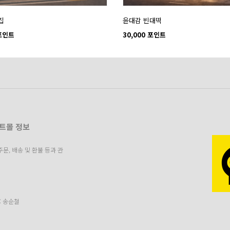
집
윤대감 빈대떡
 포인트
30,000 포인트
인트몰 정보
, 배송 및 환불 등과 관
: 송순철